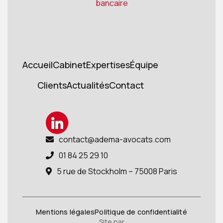
bancaire
Accueil
Cabinet
Expertises
Équipe
Accueil
Cabinet
Expertises
Équipes
Clients
Actualités
Contact
Cients
Actualités
Contact
contact@adema-avocats.com

01 84 25 29 10

5 rue de Stockholm – 75008 Paris

Mentions légales
Politique de confidentialité
Site par