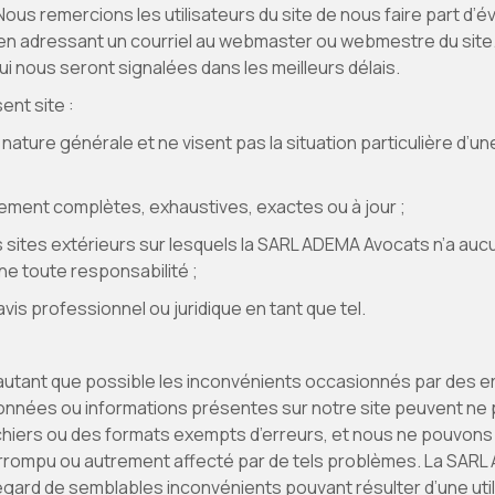
Nous remercions les utilisateurs du site de nous faire part d’
 en adressant un courriel au webmaster ou webmestre du site
ui nous seront signalées dans les meilleurs délais.
ent site :
nature générale et ne visent pas la situation particulière d’
ement complètes, exhaustives, exactes ou à jour ;
s sites extérieurs sur lesquels la SARL ADEMA Avocats n’a auc
ne toute responsabilité ;
vis professionnel ou juridique en tant que tel.
 autant que possible les inconvénients occasionnés par des e
nnées ou informations présentes sur notre site peuvent ne 
chiers ou des formats exempts d’erreurs, et nous ne pouvons 
errompu ou autrement affecté par de tels problèmes. La SARL
’égard de semblables inconvénients pouvant résulter d’une util