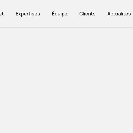
et
Expertises
Équipe
Clients
Actualités
et
Expertises
Équipe
Clients
Actualités