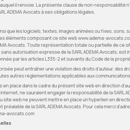
 auquel il renvoie. La présente clause de non-responsabilité n’
SARL ADEMA Avocats à ses obligations légales.
nsi que les logiciels, textes, images animées ou fixes, sons, s
es éléments composant ce site web www.adema-avocats.com s
MA Avocats. Toute représentation totale ou partielle de ce si
sans autorisation expresse de la SARL ADEMA Avocats, est int
née par les articles L335-2 et suivants du Code de la propriét
orisée peut entraîner une violation des droits d’auteur, des dro
tes autres réglementations applicables aux communications ou
s en place dans le cadre du présent site web en direction d’
internet, ne sauraient engager la responsabilité de la SARL 
 du site web ne peuvent mettre en place un hyperlien en direct
et préalable de la SARL ADEMA Avocats. Pour cela merci d’adre
ma-avocats.com
elles