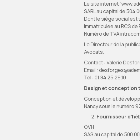
Le site internet “www.a
SARL au capital de 504.0
Dont le siège social est
Immatriculée au RCS de 
Numéro de TVA intraco
Le Directeur de la publ
Avocats.
Contact : Valérie Desfo
Email : desforges@ade
Tel : 01.84.25.29.10
Design et conception t
Conception et développe
Nancy sous le numéro 97
Fournisseur d’h
OVH
SAS au capital de 500.0