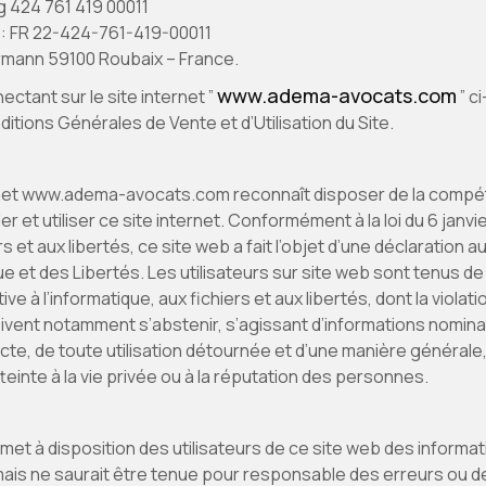
 424 761 419 00011
: FR 22-424-761-419-00011
lermann 59100 Roubaix – France.
www.adema-avocats.com
tant sur le site internet ”
” ci
ditions Générales de Vente et d’Utilisation du Site.
nternet www.adema-avocats.com reconnaît disposer de la com
et utiliser ce site internet. Conformément à la loi du 6 janvie
ers et aux libertés, ce site web a fait l’objet d’une déclaration
ue et des Libertés. Les utilisateurs sur site web sont tenus d
ative à l’informatique, aux fichiers et aux libertés, dont la viola
oivent notamment s’abstenir, s’agissant d’informations nominat
cte, de toute utilisation détournée et d’une manière générale,
teinte à la vie privée ou à la réputation des personnes.
t à disposition des utilisateurs de ce site web des informati
mais ne saurait être tenue pour responsable des erreurs ou de 