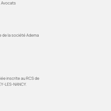
A Avocats
e de la société Adema
iée inscrite au RCS de
SEY-LES-NANCY.