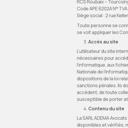
RCS Roubaix – Tourcoing
Code APE 6202A N° TVA 
Siège social : 2 rue Kel
Toute personne se connec
se voit appliquer les Con
Accès au site
L’utilisateur du site i
nécessaires pour accéder 
l’informatique, aux fichi
Nationale de l’Informatiq
dispositions de la loi rel
sanctions pénales. Ils d
accèdent, de toute colle
susceptible de porter at
Contenu du site
La SARL ADEMA Avocats me
disponibles et vérifiés, 