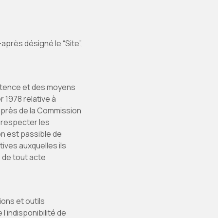
-après désigné le “Site”,
pétence et des moyens
r 1978 relative à
 auprès de la Commission
e respecter les
tion est passible de
ives auxquelles ils
 de tout acte
ons et outils
l’indisponibilité de