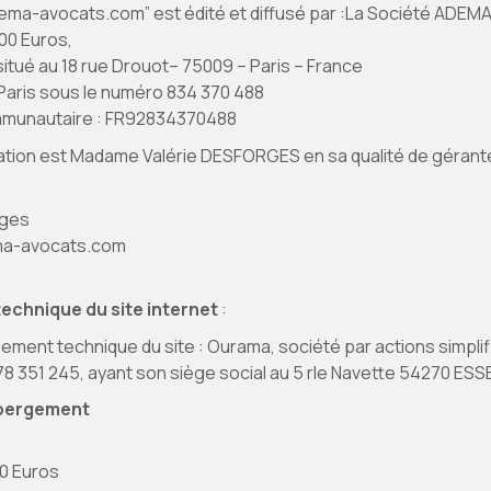
dema-avocats.com” est édité et diffusé par :La Société ADEM
00 Euros,
 situé au 18 rue Drouot– 75009 – Paris – France
Paris sous le numéro 834 370 488
mmunautaire : FR92834370488
ication est Madame Valérie DESFORGES en sa qualité de gérant
rges
ma-avocats.com
echnique du site internet
:
ment technique du site : Ourama, société par actions simplif
8 351 245, ayant son siège social au 5 rle Navette 54270 ES
ébergement
00 Euros