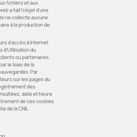
aux fichiers et aux
eb a fait l’objet d’une
ite ne collecte aucune
ire à la production de
urs d’accès à Internet
 d’Utilisation du
clients ou partenaires,
r le biais de la
sauvegardés. Par
siteurs sur les pages du
nregistrement des
onsultées, date et heure
egistrement de ces cookies
te de la CNIL
on.