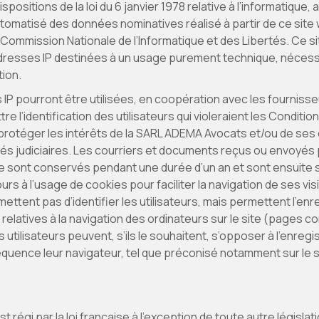
positions de la loi du 6 janvier 1978 relative à l’informatique, 
utomatisé des données nominatives réalisé à partir de ce site w
 Commission Nationale de l’Informatique et des Libertés. Ce s
resses IP destinées à un usage purement technique, nécessa
tion.
IP pourront être utilisées, en coopération avec les fournisse
 l’identification des utilisateurs qui violeraient les Conditions
protéger les intérêts de la SARL ADEMA Avocats et/ou de ses 
s judiciaires. Les courriers et documents reçus ou envoyés pa
 sont conservés pendant une durée d’un an et sont ensuite 
ours à l’usage de cookies pour faciliter la navigation de ses vi
mettent pas d’identifier les utilisateurs, mais permettent l’e
relatives à la navigation des ordinateurs sur le site (pages c
es utilisateurs peuvent, s’ils le souhaitent, s’opposer à l’enr
uence leur navigateur, tel que préconisé notamment sur le si
 régi par la loi française à l’exception de toute autre législati