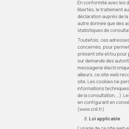
En conformité avec les dis
libertés, le traitement a
déclaration auprès de la
autre donnée que des ad
statistiques de consulta
Toutefois, ces adresses 
concernés, pour permettre
présent site et/ou pour 
sur demande des autorité
messagerie électronique
ailleurs, ce site web rec
site. Les cookies ne per
informations techniques 
de la consultation, …). L
en configurant en conséq
(www.cnil.fr)
Loi applicable
L’usage de ce site web est