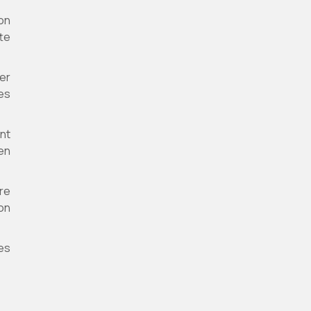
ion
tte
er
es
nt
en
re
non
es