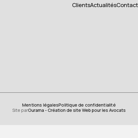
Accueil
Cabinet
Expertise
Clients
Actualités
Contact
Cients
Actualités
Contact
Mentions légales
Politique de confidentialité
Site par
Ourama - Création de site Web pour les Avocats