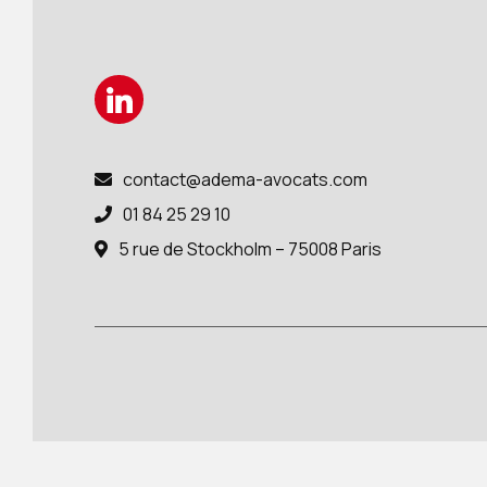
contact@adema-avocats.com

01 84 25 29 10

5 rue de Stockholm – 75008 Paris
