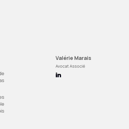
Valérie Marais
Avocat Associé
de
pas
es
ble
is