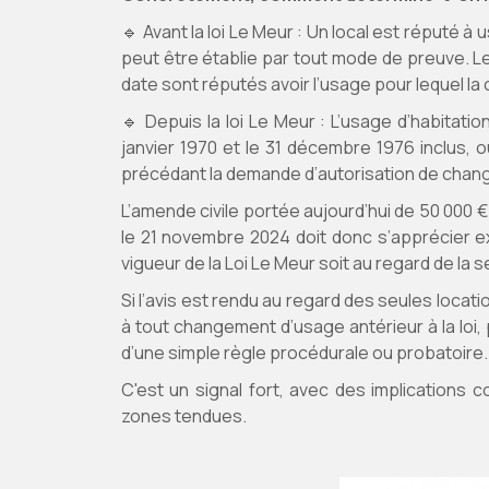
🔹 Avant la loi Le Meur : Un local est réputé à u
peut être établie par tout mode de preuve. Le
date sont réputés avoir l’usage pour lequel la 
🔹 Depuis la loi Le Meur : L’usage d’habitati
janvier 1970 et le 31 décembre 1976 inclus,
précédant la demande d’autorisation de chang
L’amende civile portée aujourd’hui de 50 000 
le 21 novembre 2024 doit donc s’apprécier ex
vigueur de la Loi Le Meur soit au regard de la 
Si l’avis est rendu au regard des seules loca
à tout changement d’usage antérieur à la loi,
d’une simple règle procédurale ou probatoire.
C'est un signal fort, avec des implications
zones tendues.