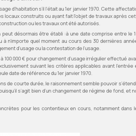
sage d’habitation s’il l’était au 1er janvier 1970. Cette affectat
s locaux construits ou ayant fait l'objet de travaux après ce
construction ou les travaux ont été autorisés.
on peut désormais être établi :à une date comprise entre le 1
 ou à n’importe quel moment au cours des 30 dernières anné
ement d’usage ou la contestation de l’usage.
€ à 100 000 € pour changement d’usage irrégulier effectué ava
clusivement suivant les critères applicables avant l’entrée 
seule date de référence du 1er janvier 1970.
tions de courte durée, le raisonnement semble pouvoir s’étend
 puisqu’il s’agit bien d’un changement de régime de fond, et 
 concrètes pour les contentieux en cours, notamment dans l